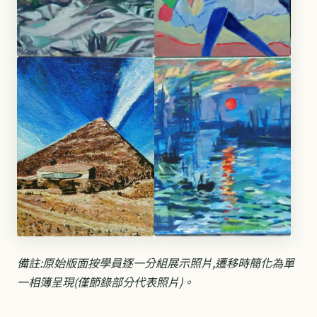
備註:原始版面按學員逐一分組展示照片,遷移時簡化為單
一相簿呈現(僅節錄部分代表照片)。