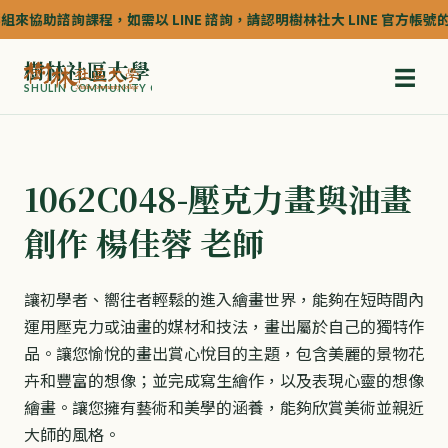
協助諮詢課程，如需以 LINE 諮詢，請認明樹林社大 LINE 官方帳號的認證深
樹林社區大學
☰
SHULIN COMMUNITY COLLEGE
1062C048-壓克力畫與油畫
創作 楊佳蓉 老師
讓初學者、嚮往者輕鬆的進入繪畫世界，能夠在短時間內
運用壓克力或油畫的媒材和技法，畫出屬於自己的獨特作
品。讓您愉悅的畫出賞心悅目的主題，包含美麗的景物花
卉和豐富的想像；並完成寫生繪作，以及表現心靈的想像
繪畫。讓您擁有藝術和美學的涵養，能夠欣賞美術並親近
大師的風格。