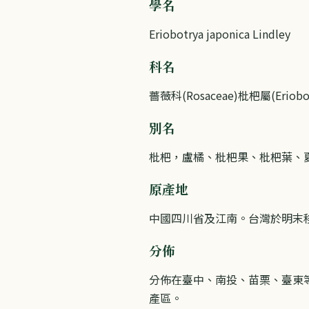
學名
Eriobotrya japonica Lindley
科名
薔薇科(Rosaceae)枇杷屬(Eriobot
別名
枇杷，盧橘、枇杷果、枇杷葉、
原產地
中國四川省及江南。台灣於明末
分佈
分佈在臺中、南投、苗栗、臺東
產區。