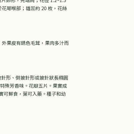
花萼喉部；雄蕊約 20 枚，花絲
色，外果皮有銹色毛茸，果肉多汁而
，披針形、倒披針形或披針狀長橢圓
具有特殊芳香味。花瓣五片。果實成
。果實可鮮食，葉可入藥。種子和幼