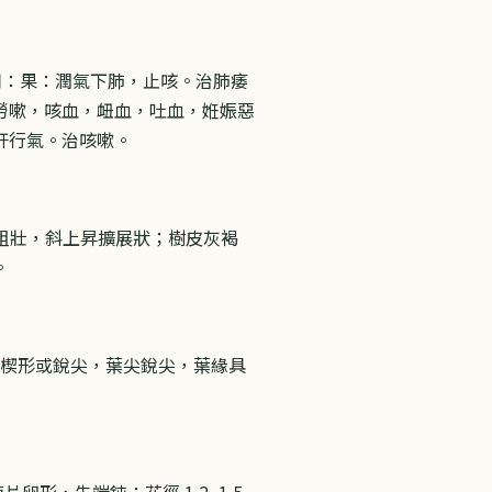
用：果：潤氣下肺，止咳。治肺痿
勞嗽，咳血，衄血，吐血，姙娠惡
肝行氣。治咳嗽。
小枝粗壯，斜上昇擴展狀；樹皮灰褐
。
葉基楔形或銳尖，葉尖銳尖，葉緣具
形，先端鈍；花徑 1.2~1.5