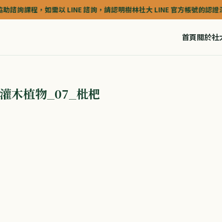
，如需以 LINE 諮詢，請認明樹林社大 LINE 官方帳號的認證深藍色(藍盾)
首頁
關於社
灌木植物_07_枇杷