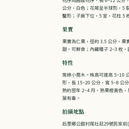
公分，白色；花萼呈半球形，5 
鑿形；子房下位，5 室，花柱 5 
果實
果實為仁果，徑約 3.5 公分
甜，可鮮食；內藏種子 2~3 枚
特性
常綠小喬木。株高可達高 5~1
形，長 15~20 公分，寬 5
熟約翌年 2~4 月，熟果橙黃色
葉有毒。
拍攝地點
后里鄉公館村尾社莊29號民家前(9801