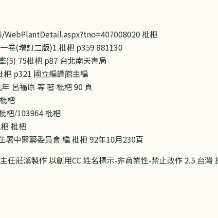
106/WebPlantDetail.aspx?tno=407008020 枇杷
增訂二版)1.枇杷 p359 881130
) 75枇杷 p87 台北南天書局
枇杷 p321 國立編譯館主編
 呂福原 等 著 枇杷 90 頁
 枇杷
em/枇杷/103964 枇杷
i/枇杷 枇杷
中醫藥委員會 編 枇杷 92年10月230頁
主任莊溪製作 以創用CC 姓名標示-非商業性-禁止改作 2.5 台