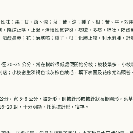
用：性味：果：甘、酸、涼；葉：苦、涼；種子、根：苦、平。效
痰，降逆止嘔，止渴。治慢性氣管炎，痰嗽，多痰，嘔吐，陰虛
，酒皻鼻赤；花：治寒咳；種子、根：化肺止咳，利水消腫，舒
尺，徑 30~35 公分，常在樹幹很低處便開始分枝；樹枝繁多，
剝落；小枝密生淡褐色或灰棕色絨毛，葉下表面及花序尤為顯著
0 公分，寬 5~8 公分，披針形、倒披針形或披針狀長橢圓形，
6~20 對，十分明顯，托葉披針形，宿存。
分，頂生，灰褐成團，但具有特殊芳香味；小花軸呈水平狀伸展；苞片卵