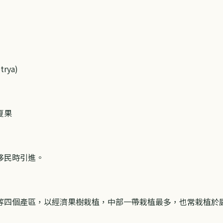
rya)
夏果
移民時引進。
等四個產區，以經濟果樹栽植，中部一帶栽植最多，也常栽植於