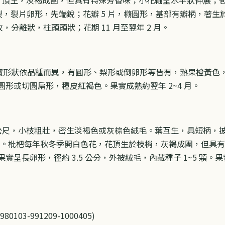
裂，裂片卵形，先端銳；花瓣 5 片，橢圓形，基部有瓣柄，著生於
枚，分離狀，柱頭頭狀；花期 11 月至翌年 2 月。
，果實形狀依品種而異，有圓形、梨形或倒卵形等皆有，熟果橙黃
，圓形或切圓扁形，種皮紅褐色。果實成熟約翌年 2~4 月。
0 公尺，小枝粗壯，密生淡褐色或灰棕色絨毛。葉互生，具短柄
~8 公分。枇杷每年秋冬季開白色花，花頂生於枝梢，灰褐成團，但
，果實呈長卵形，徑約 3.5 公分，外被絨毛，內藏種子 1~5 顆
03-991209-1000405)