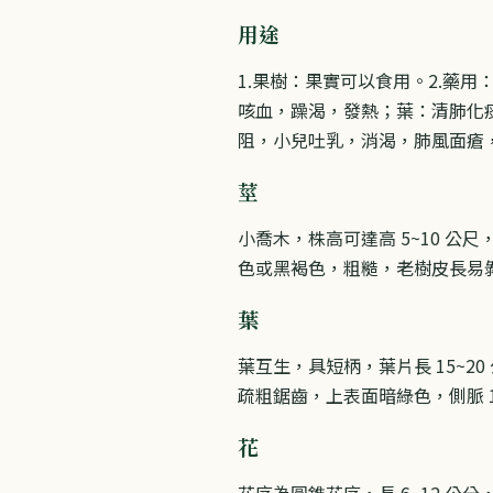
用途
1.果樹：果實可以食用。2.藥
咳血，躁渴，發熱；葉：清肺化
阻，小兒吐乳，消渴，肺風面瘡
莖
小喬木，株高可達高 5~10 公
色或黑褐色，粗糙，老樹皮長易
葉
葉互生，具短柄，葉片長 15~2
疏粗鋸齒，上表面暗綠色，側脈 1
花
花序為圓錐花序，長 6~12 公