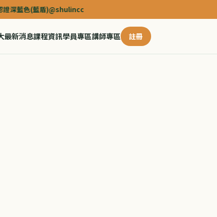
色(藍盾)@shulincc
大
最新消息
課程資訊
學員專區
講師專區
註冊