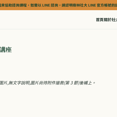
助諮詢課程，如需以 LINE 諮詢，請認明樹林社大 LINE 官方帳號的認證深藍
首頁
關於社
列講座
片,無文字說明,圖片尚待附件搶救(第 3 節)後補上。