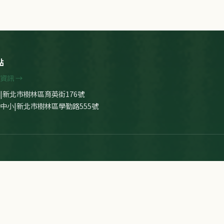
點
資訊 →
|新北市樹林區育英街176號
中小|新北市樹林區學勤路555號