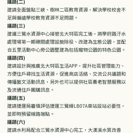
議題(二)
建請全面盤點三峽、樹林二區教育資源，解決學校校舍不
足與偏遠學校教育資源不足問題。
議題(三)
建議三鶯水資源中心接管北大特區完工後，將學府路汙水
處理場第一期礫間處理設施除役、改建為生態公園，並配
合五里活動中心旁公園整建為包括寵物公園的特色公園。
議題(四)
建請設計與推廣北大特區生活APP，提升社區管理能力、
方便住戶尋找生活資源，促進商店活絡、交流公共議題和
傳播藝文活動訊息，另外也可以提供社區養老智慧服務以
及流通住戶團購訊息。
議題(五)
建請捷運局審慎評估捷運三鶯線LB07A車站設站必要性，
並即時預留線路端點。
議題(六)
建請水利局配合三鶯水資源中心完工，大漢溪水質改善