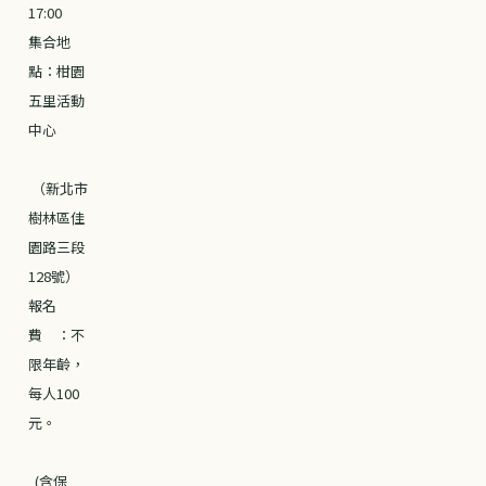
17:00
集合地
點：柑園
五里活動
中心
（新北市
樹林區佳
園路三段
128號）
報名
費 ：不
限年齡，
每人100
元。
(含保