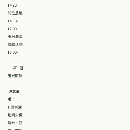
14:30
前往農地
14:30-
17:00
玉米農事
體驗活動
17:00-
“袋”著
玉米賦歸
注意事
項：
1.農事活
動請自備
防蚊、防