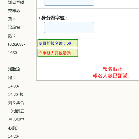
辦公室繳
交報名
費。
洽詢電
話：
(02)2683-
1680
活動流
程：
14:00-
14:20 報
到＆集合
（柑園五
里活動中
心前）
14:20-