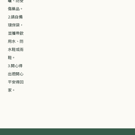
曬、防受
傷藥品。
2.請自備
環保袋，
並攜帶飲
用水、防
水鞋或雨
鞋。
3.開心得
出遊開心
平安得回
家。