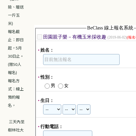
險、贈送
一斤玉
米)
報名截
止：即日
起，5月
30日止。
(限50人
報名)
報名方
式：線上
預約報
名，
三天內至
樹林社大