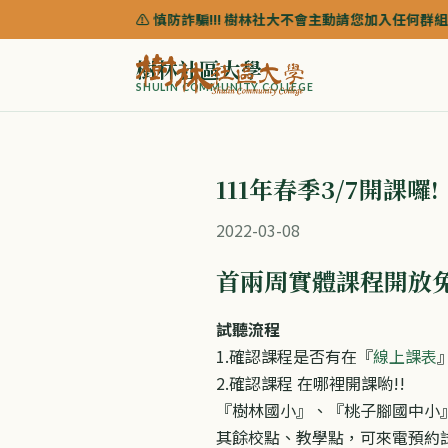
⚠️ 慎防詐騙!!! 樹林社大不會主動請您加入任何群組來協助諮詢課程
樹林社區大學
SHULIN COMMUNITY COLLEGE
111年春季3/7開課囉!
2022-03-08
首兩周實體課程開放
試聽流程
1.確認課程是否有在『
線上課表
2.確認課程 在哪裡開課喲!!
『樹林國小』、『桃子腳國中小
其餘校點、教學點，可來電預約