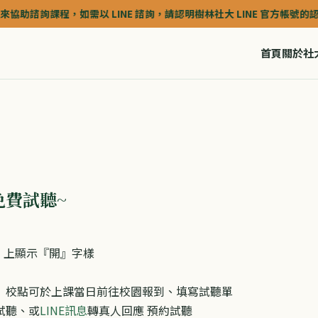
，如需以 LINE 諮詢，請認明樹林社大 LINE 官方帳號的認證深藍色(藍盾)
首頁
關於社
免費試聽~
』上顯示『開』字樣
』校點可於上課當日前往校園報到、填寫試聽單
試聽、或
LINE訊息
轉真人回應 預約試聽