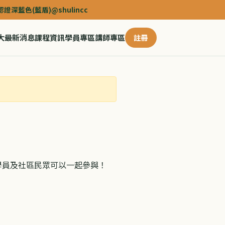
色(藍盾)@shulincc
大
最新消息
課程資訊
學員專區
講師專區
註冊
之學員及社區民眾可以一起參與！