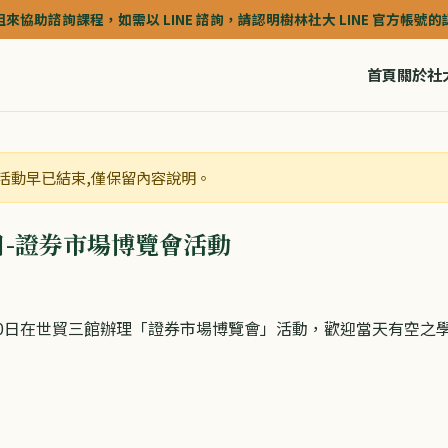
助諮詢課程，如需以 LINE 諮詢，請認明樹林社大 LINE 官方帳號的認證深藍
首頁
關於社
存檔,活動早已結束,僅保留內容說明。
20日-證券市場博覽會活動
-20日在世貿三館辦理「證券市場博覽會」活動，歡迎當天有空