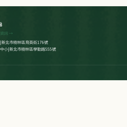
點
資訊 →
|新北市樹林區育英街176號
中小|新北市樹林區學勤路555號