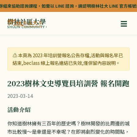
組來協助諮詢課程，如需以 LINE 諮詢，請認明樹林社大 LINE 官方帳號的認
樹林社區大學
☰
SHULIN COMMUNITY COLLEGE
⚠️ 本頁為 2023 年培訓營報名公告存檔,活動與報名早已
結束,beclass 線上報名連結已失效,僅保留內容說明。
2023樹林文史導覽員培訓營 報名開跑
2023-03-14
活動介紹
你知道樹林擁有三百年的歷史嗎？樹林開發的比周邊的城
市比較慢～是幸還是不幸呢？在即將劇烈變化的時間點，