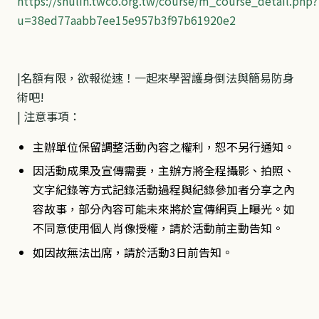
https://shulin.twco.org.tw/course/m_course_detail.php?
u=38ed77aabb7ee15e957b3f97b61920e2
|
名額有限，欲報從速！一起來學習護身倒法與簡易防身
術吧!
| 注意事項：
主辦單位保留調整活動內容之權利，恕不另行通知。
因活動成果及宣傳需要，主辦方將全程攝影、拍照、
文字紀錄等方式記錄活動過程與紀錄參加者分享之內
容故事，部分內容可能未來將於宣傳網頁上曝光。如
不同意使用個人肖像授權，請於活動前主動告知。
如因故無法出席，請於活動3日前告知。