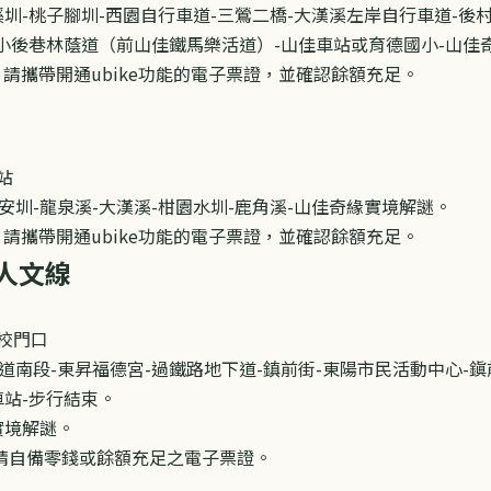
頭溪圳-桃子腳圳-西園自行車道-三鶯二橋-大漢溪左岸自行車道-
國小後巷林蔭道（前山佳鐵馬樂活道）-山佳車站或育德國小​
-山佳
e，請攜帶開通ubike功能的電子票證，並確認餘額充足。
站
安圳
-
龍泉溪
-
大漢溪
-
柑園水圳
-
鹿角溪
-山佳奇緣實境解謎。
e，請攜帶開通ubike功能的電子票證，並確認餘額充足。
人文
線
小校門口
道南段
-
東昇福德宮
-
過鐵路地下道
-
鎮前街
-
東陽市民活動中心
-
鎭
車站
-
步行結束。
實境解謎
。
請自備零錢或餘額充足之電子票證。