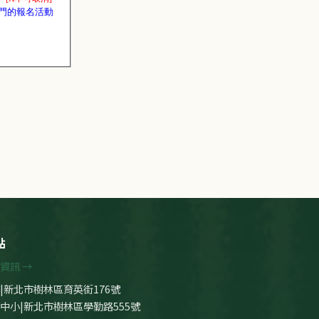
點
資訊 →
|新北市樹林區育英街176號
中小|新北市樹林區學勤路555號