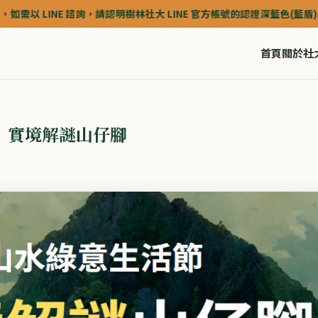
詢，請認明樹林社大 LINE 官方帳號的認證深藍色(藍盾)@shulincc
首頁
關於社
節 實境解謎山仔腳