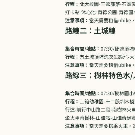
行程：
​北大校園-三鶯部落-石
打卡點-沐心池-育德公園-育德
注意事項：
當天需要租借ubik
路線二：土城​
線
集合時間/地點：
07:30/
捷運頂埔
行程：
有土城頂埔洗衣生態池
-
大
注意事項：
當天需要租借ubik
路線三：樹林特色水/
集合時間/地點：
07:30/樹林國
行程：
士箱幼稚園
-
十二股圳木棧
行道
-
前行中山路二段
-
南樹林火
坐火車南樹林
-
山佳站
-山佳奇緣
注意事項：
當天需要搭乘火車，