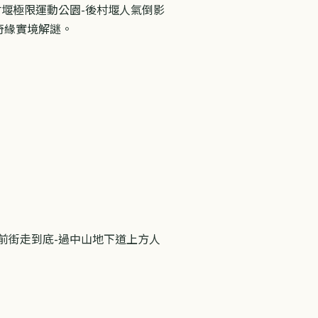
後村堰極限運動公園-後村堰人氣倒影
奇緣實境解謎。
前街走到底
-
過中山地下道上方人