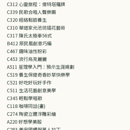
C312 心靈旅程：偉特塔羅牌
C339 民歌合唱人聲樂團
C320 經絡鬆筋養生
C310 華道家元池坊插花藝術
C317 陳氏太極拳56式
B412 原民風創意巧編
C467 趣味油性粉彩
C453 流行烏克麗麗
A511 星理學入門：預示生涯規劃
C519 養生保健奇香妙草快樂學
C521 好吃好玩好手作
C511 生活花藝創意美學
C345 輕鬆學唱歌
C118 咖啡同話(畫)
C274 陶瓷立體浮雕彩繪
A220 好想學美股
C283 美安國標與單人拉丁