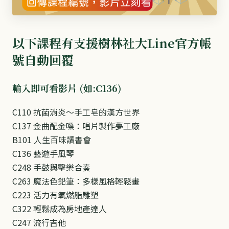
以下課程有支援樹林社大Line官方帳
號自動回覆
輸入即可看影片 (如:C136)
C110 抗菌消炎～手工皂的漢方世界
C137 金曲配金嗓：唱片製作夢工廠
B101 人生百味讀書會
C136 藝遊手風琴
C248 手鼓與擊樂合奏
C263 魔法色鉛筆：多樣風格輕鬆畫
C223 活力有氧燃脂雕塑
C322 輕鬆成為房地產達人
C247 流行吉他