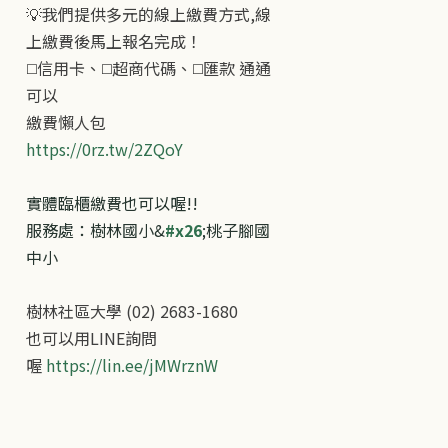
💡我們提供多元的線上繳費方式,線
上繳費後馬上報名完成！
◻️信用卡、◻️超商代碼、◻️匯款 通通
可以
繳費懶人包
https://0rz.tw/2ZQoY
​實體臨櫃繳費也可以喔!!
服務處：樹林國小&
#x26
;桃子腳國
中小
樹林社區大學 (02) 2683-1680
也可以用LINE詢問
喔
https://lin.ee/jMWrznW