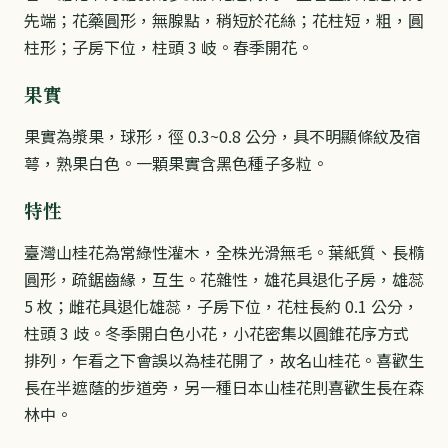
先端；花藥圓形，無腺點，稍短於花絲；花柱短，粗，圓
柱形；子房下位，柱頭 3 岐。春季開花。
果實
果實為漿果，球形，徑 0.3~0.8 公分，具不明顯條紋及宿
萼，熟果白色。一顆果實含黑色種子多粒。
特性
臺灣山桂花為常綠性灌木，全株光滑無毛。葉紙質、長橢
圓形，疏鋸齒緣，互生。花雜性，雄花具退化子房，雄蕊
5 枚；雌花具退化雄蕊，子房下位，花柱長約 0.1 公分，
柱頭 3 歧。冬季開白色小花，小花密集以圓錐花序方式
排列，乍看之下會誤以為桂花開了，故名山桂花。喜歡生
長在半遮蔭的步道旁，另一種日本山桂花則喜歡生長在森
林中。