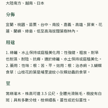
大陸南方、越南、日本
分佈
宜蘭、桃園、苗栗、台中、南投、嘉義、高雄、屏東、花
蓮、蘭嶼、綠島，低至高海拔闊葉樹林內。
用途
1. 綠籬、水土保持或庭植美化用：性強健，粗放，耐旱
也耐濕、耐陰、抗瘠，適於綠籬、水土保持或庭植美化。
2. 藥用：性味：根：苦、平。效用：根：治赤痢。3.蝴蝶
食草：山桂花的葉是埔里波紋小灰蝶幼蟲的食草。
莖
常綠灌木，株高可達 3.5 公尺，全體光滑無毛，樹皮有白
斑；具有多數分枝，枝條細長，蔓性或近似蔓性。