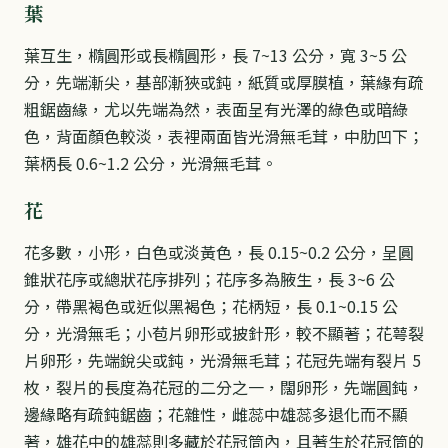
葉
葉互生，橢圓形或長橢圓形，長 7~13 公分，寬 3~5 公
分，先端漸尖，基部漸狹或鈍，紙質或厚膜植，葉緣有疏
粗鋸齒緣，尤以先端為然，表面呈有光澤的綠色或暗綠
色，背面顏色較淡，表裡兩面皆光滑無毛茸，中肋凹下；
葉柄長 0.6~1.2 公分，光滑無毛茸。
花
花多數，小形，白色或淡黃色，長 0.15~0.2 公分，呈圓
錐狀花序或總狀花序排列；花序多為腋生，長 3~6 公
分，帶黑褐色或近似黑褐色；花柄短，長 0.1~0.15 公
分，光滑無毛；小苞片卵形或披針形，較不顯著；花萼裂
片卵形，先端銳尖或鈍，光滑無毛茸；花冠先端有裂片 5
枚，裂片的長度為花冠的二分之一，闊卵形，先端圓鈍，
邊緣略有疏鈍鋸齒；花雜性，雌蕊中雄蕊多退化而不顯
著，雄花中的雄蕊則多藏於花冠筒內，且著生於花冠筒的