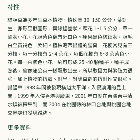
特性
貓腥草為多年生草本植物，植株高 30~150 公分，葉對
生，卵形至橢圓形，葉緣鋸齒狀。頭花 1~1.5 公分，單一
筒狀小花，花冠紫色偶有近白色。瘦果黑色紡錘狀，冠毛
白至黃褐色，柔細。植株略帶貓體的腥臭，花梗常見有三
分枝，每一分枝有 2~4 朵花，每個花梗有 6~8 朵紫色小
花。每一朵紫色小花，約可形成 25~40 顆種子，種子成
熟後，會像蒲公英一樣飄散出去，所以散播力與繁殖力很
強，加上植物的抗霜、耐旱，對除草劑的抗耐性又很強。
貓腥草 1998 年間被發現橫越太平洋，入侵澳洲的昆士
蘭；1999 年入侵香港與廣東，2001 年首度在台灣台中清
水鎮被採集到，而 2004 在桃園縣的林口台地與桃園台地
交界處也發現蹤跡。
更多資料