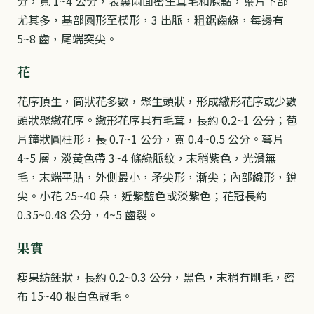
分，寬 1~4 公分，表裏兩面密生茸毛和腺點，葉片下部
尤其多，基部圓形至楔形，3 出脈，粗鋸齒緣，每邊有
5~8 齒，尾端突尖。
花
花序頂生，筒狀花多數，聚生頭狀，形成繖形花序或少數
頭狀聚繖花序。繖形花序具有毛茸，長約 0.2~1 公分；苞
片鐘狀圓柱形，長 0.7~1 公分，寬 0.4~0.5 公分。萼片
4~5 層，淡黃色帶 3~4 條綠脈紋，末稍紫色，光滑無
毛，末端平貼，外側最小，矛尖形，漸尖；內部線形，銳
尖。小花 25~40 朵，近紫藍色或淡紫色；花冠長約
0.35~0.48 公分，4~5 齒裂。
果實
瘦果紡錘狀，長約 0.2~0.3 公分，黑色，末稍有剛毛，密
布 15~40 根白色冠毛。