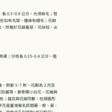
 0.5~0.9 公分，光滑無毛；苞
毛茸或近似有毛茸，邊緣有細毛；花瓣
4~5 枚，附著於花瓣基部，花絲短，尖
黑；分核長 0.35~0.4 公分，粗
 5~7 對。花期為 2 月至
互的展現。春季開小白花，花幾與
5 枚；雄蕊與花瓣同數，柱頭圓形
秤花是臺灣著名民間藥，根、葉，
，密色皮孔似秤點(或曰秤花)，