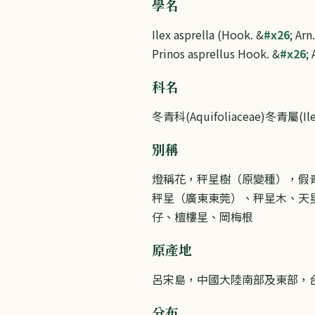
學名
Ilex asprella (Hook. &
#x26
; Ar
Prinos asprellus Hook. &
#x26
; 
科名
冬青科(Aquifoliaceae)冬青屬(Ile
別稱
燈稱花，秤星樹（原變種），假
秤星（廣東東莞）、秤星木、天
仔、檀樓星、岡梅根
原產地
呂宋島，中國大陸南部及東部，
分布