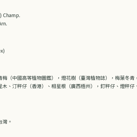
n.) Champ.
Arn.
x)
青梅（中國高等植物圖鑑），燈花樹（臺灣植物誌），梅葉冬青
星木、汀秤仔（香港）、相星根（廣西梧州），釘秤仔、燈秤仔
台灣。