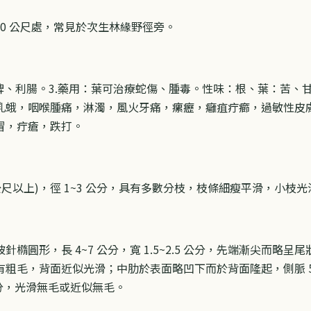
800 公尺處，常見於次生林緣野徑旁。
以開脾、利腸。3.藥用：葉可治療蛇傷、腫毒。性味：根、葉：苦
乳蛾，咽喉腫痛，淋濁，風火牙痛，瘰癧，癰疽疔癤，過敏性皮
冒，疔瘡，跌打。
 3 公尺以上)，徑 1~3 公分，具有多數分枝，枝條細瘦平滑，小
橢圓形，長 4~7 公分，寬 1.5~2.5 公分，先端漸尖而略
粗毛，背面近似光滑；中肋於表面略凹下而於背面隆起，側脈 5
 公分，光滑無毛或近似無毛。