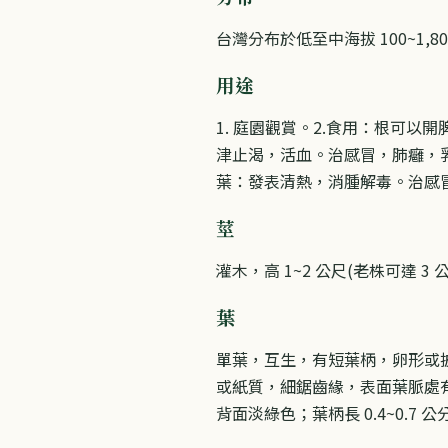
台灣分布於低至中海拔 100~1,
用途
1. 庭園觀賞。2.食用：根可
津止渴，活血。治感冒，肺癰，
葉：發表清熱，消腫解毒。治感
莖
灌木，高 1~2 公尺(老株可達
葉
單葉，互生，有短葉柄，卵形或披針
或紙質，細鋸齒緣，表面葉脈處有
背面淡綠色；葉柄長 0.4~0.7