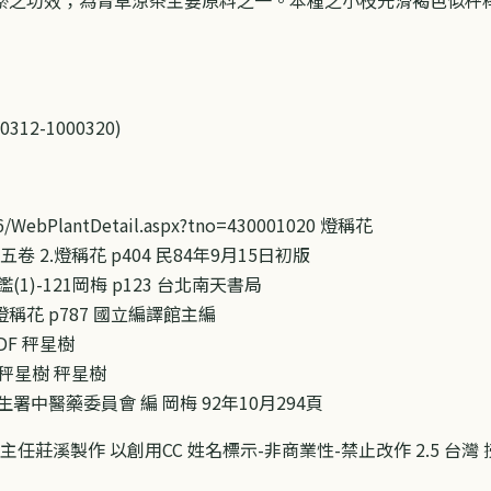
2-1000320)
t106/WebPlantDetail.aspx?tno=430001020 燈稱花
 2.燈稱花 p404 民84年9月15日初版
)-121岡梅 p123 台北南天書局
燈稱花 p787 國立編譯館主編
PDF 秤星樹
tem/秤星樹 秤星樹
中醫藥委員會 編 岡梅 92年10月294頁
主任莊溪製作 以創用CC 姓名標示-非商業性-禁止改作 2.5 台