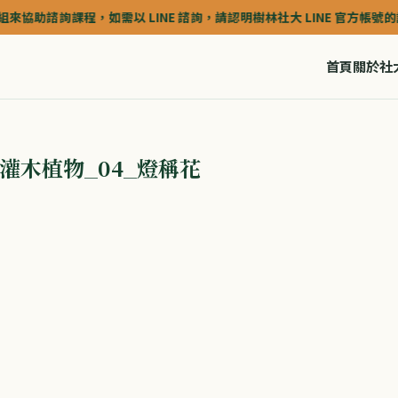
詢課程，如需以 LINE 諮詢，請認明樹林社大 LINE 官方帳號的認證深藍色(
首頁
關於社
灌木植物_04_燈稱花