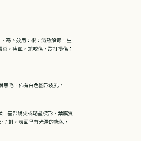
、甘、寒。效用：根：清熱解毒，生
膚炎，痔血，蛇咬傷，跌打損傷：
枝光滑無毛，佈有白色圓形皮孔。
呈尾狀，基部銳尖或略呈楔形，葉膜質
~7 對，表面呈有光澤的綠色，