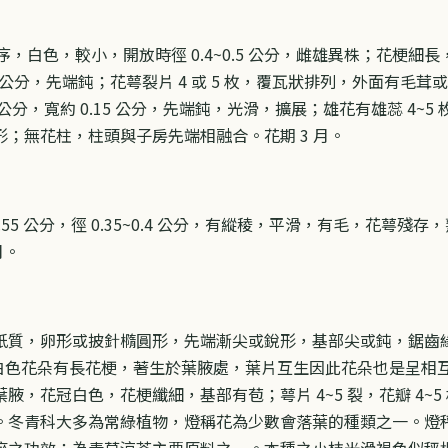
序，白色，較小，開放時徑 0.4~0.5 公分，雌雄異株；花梗細長，長
.25 公分，先端鈍；花萼裂片 4 或 5 枚，覆瓦狀排列，外面有
0.25 公分，寬約 0.15 公分，先端鈍，光滑，擴展；雄花有雄蕊 
；無花柱，柱頭與子房先端相融合。花期 3 月。
.55 公分，徑 0.35~0.4 公分，有縱稜，平滑，有毛，花萼殘存，熟
月。
質，卵形或披針橢圓形，先端漸尖或銳形，基部尖或鈍，鋸齒緣，側脈
，白色花朵有長花梗，著生於葉腋處，葉片互生因此花朵也是呈相
腋，花冠白色，花梗纖細，基部有苞；萼片 4~5 裂，花瓣 4~
。冬青科大多為常綠植物，燈稱花為少數會落葉的種類之一。燈
瘀之功效；為青草涼茶主要原料之一。本種之小枝光滑褐色似秤桿