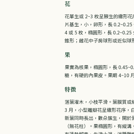
花
花單生或 2~3 枚呈腋生的繖形花
片基生，小，卵形，長 0.2~0
4 或 5 枚，橢圓形，長 0.2~
錐形；雌花中子房球形或近似球形
果
果實為核果，橢圓形，長 0.45~0
糙，有硬的內果皮。果期 4~10 
特徵
落葉灌木，小枝平滑。葉膜質或紙
3 月，小型離瓣花呈繖形花序
新葉同時長出，數朵簇生，開於葉
（無花柱）。果橢圓形，有縱溝
有清熱解毒、生津止渴、消腫散