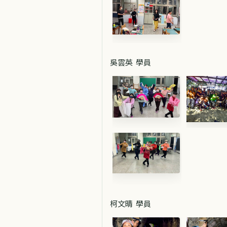
吳雲英 學員
柯文晴 學員