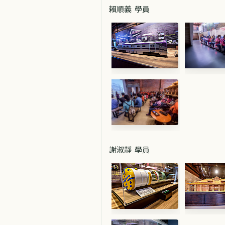
賴順義 學員
謝淑靜 學員