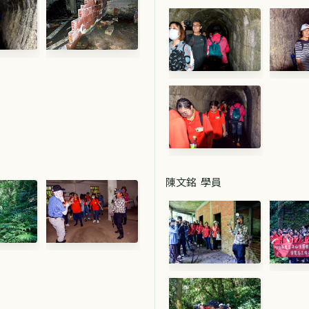
陳文銘 學員