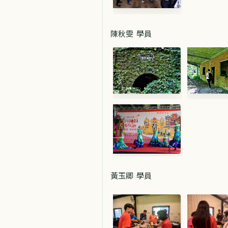
陳秋雯 學員
黃玉卿 學員