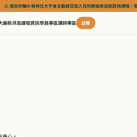
樹林社大不會主動請您加入任何群組來協助諮詢課程，如需以 LINE 諮詢，請認明樹
大
最新消息
課程資訊
學員專區
講師專區
註冊
冶身心。