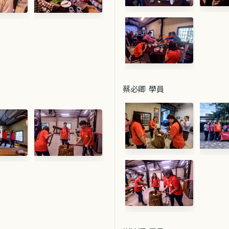
蔡必卿 學員