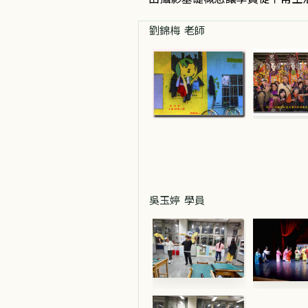
劉錦梅 老師
吳玉婷 學員