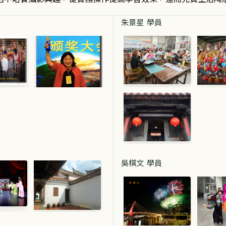
朱景星 學員
吳棋文 學員