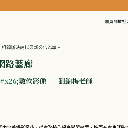
⚠️ 慎防詐騙!!! 
首頁
關於社
閱,相關辦法請以最新公告為準。
 網路藝廊
#x26
;數位影像 劉錦梅老師
活中培養攝影興趣，從實務操作提高學習效果，進而充實生活陶