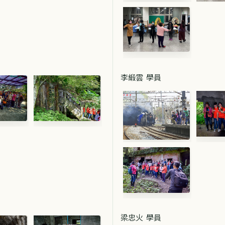
李緞雲 學員
梁忠火 學員